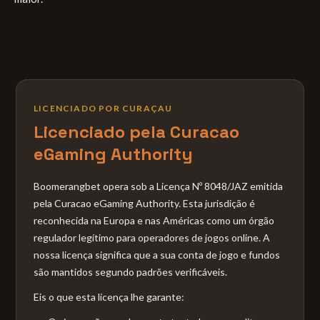
LICENCIADO POR CURAÇAU
Licenciado pela Curacao
eGaming Authority
Boomerangbet opera sob a Licença Nº 8048/JAZ emitida
pela Curacao eGaming Authority. Esta jurisdição é
reconhecida na Europa e nas Américas como um órgão
regulador legítimo para operadores de jogos online. A
nossa licença significa que a sua conta de jogo e fundos
são mantidos segundo padrões verificáveis.
Eis o que esta licença lhe garante: