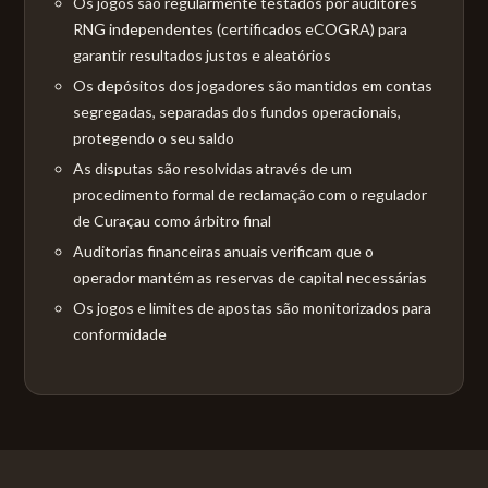
Os jogos são regularmente testados por auditores
RNG independentes (certificados eCOGRA) para
garantir resultados justos e aleatórios
Os depósitos dos jogadores são mantidos em contas
segregadas, separadas dos fundos operacionais,
protegendo o seu saldo
As disputas são resolvidas através de um
procedimento formal de reclamação com o regulador
de Curaçau como árbitro final
Auditorias financeiras anuais verificam que o
operador mantém as reservas de capital necessárias
Os jogos e limites de apostas são monitorizados para
conformidade