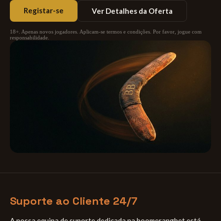
Registar-se
Ver Detalhes da Oferta
18+. Apenas novos jogadores. Aplicam-se termos e condições. Por favor, jogue com
responsabilidade.
Suporte ao Cliente 24/7
A nossa equipa de suporte dedicada na boomerangbet está