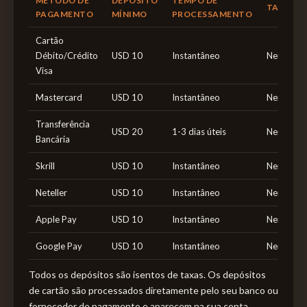
MÉTODO DE
DEPÓSITO
TEMPO DE
TAXAS
PAGAMENTO
MÍNIMO
PROCESSAMENTO
Cartão
Débito/Crédito
USD 10
Instantâneo
Nenhuma
Visa
Mastercard
USD 10
Instantâneo
Nenhuma
Transferência
USD 20
1-3 dias úteis
Nenhuma
Bancária
Skrill
USD 10
Instantâneo
Nenhuma
Neteller
USD 10
Instantâneo
Nenhuma
Apple Pay
USD 10
Instantâneo
Nenhuma
Google Pay
USD 10
Instantâneo
Nenhuma
Todos os depósitos são isentos de taxas. Os depósitos
de cartão são processados diretamente pelo seu banco ou
fornecedor de pagamento e aparecem na sua conta