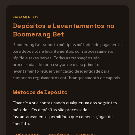
PAGAMENTOS
Depósitos e Levantamentos no
Boomerang Bet
Boomerang Bet suporta múltiplos métodos de pagamento
para depósitos e levantamentos, com processamento
rápido e taxas baixas. Todas as transações são
processadas de forma segura, e o seu primeiro
levantamento requer verificação de identidade para
cumprir os regulamentos anti-branqueamento de capitais.
Métodos de Depósito
Financie a sua conta usando qualquer um dos seguintes
métodos. Os depósitos são processados
instantaneamente, permitindo que comece a jogar de
imediato.