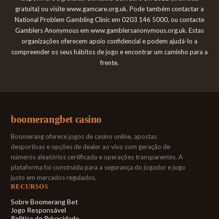
gratuita) ou visite www.gamcare.org.uk. Pode também contactar a
National Problem Gambling Clinic em 0203 146 5000, ou contacte
Gamblers Anonymous em www.gamblersanonymous.org.uk. Estas
organizações oferecem apoio confidencial e podem ajudá-lo a
compreender os seus hábitos de jogo e encontrar um caminho para a
frente.
boomerangbet casino
Boomerang oferece jogos de casino online, apostas
desportivas e opções de dealer ao vivo com geração de
números aleatórios certificada e operações transparentes. A
plataforma foi construída para a segurança do jogador e jogo
justo em mercados regulados.
RECURSOS
Sobre Boomerang Bet
Jogo Responsável
Política de Privacidade