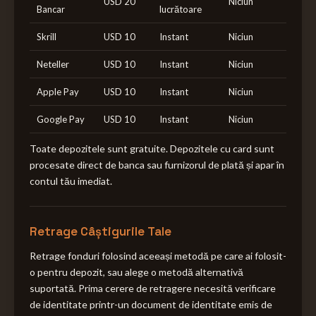
USD 20
Niciun
Bancar
lucrătoare
Skrill
USD 10
Instant
Niciun
Neteller
USD 10
Instant
Niciun
Apple Pay
USD 10
Instant
Niciun
Google Pay
USD 10
Instant
Niciun
Toate depozitele sunt gratuite. Depozitele cu card sunt
procesate direct de banca sau furnizorul de plată și apar în
contul tău imediat.
Retrage Câștigurile Tale
Retrage fonduri folosind aceeași metodă pe care ai folosit-
o pentru depozit, sau alege o metodă alternativă
suportată. Prima cerere de retragere necesită verificare
de identitate printr-un document de identitate emis de