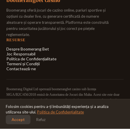
Boomerang oferă jocuri de cazino online, pariuri sportive și
opțiuni cu dealer live, cu generare certificată de numere
aleatoare și operare transparentă. Platforma este construită
pentru securitatea jucătorului și joc corect pe piețele
reglementate.
RESURSE
Despre Boomerang Bet
Joc Responsabil
Politica de Confidențialitate
Termeni și Condiții
Contactează-ne
Boomerang Digital Ltd operează boomerangbet casino sub licența
MGA/B2C/456/2018 emisă de Autoritatea de Jocuri din Malta. Acest site este doar
pentru jucători cu vârsta de 18 ani și peste. Jocurile de noroc pot crea dependență.
Dacă ai nevoie de sprijin, vizitează secțiunea noastră de joc responsabil sau
Folosim cookies pentru a-ți îmbunătăți experiența și a analiza
contactează linia de sprijin pentru jocurile de noroc din zona ta.
utilizarea site-ului.
Politica de Confidențialitate
© 2024 Boomerang Digital Ltd. Toate drepturile rezervate.
Accept
Refuz