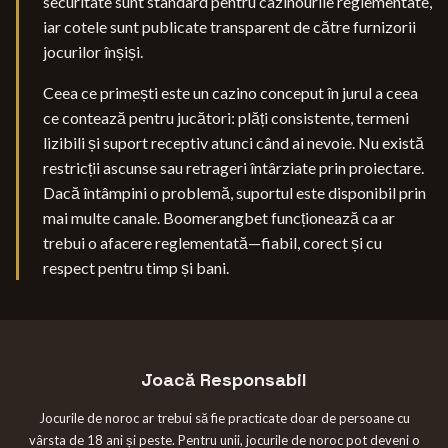
securitate sunt standard pentru cazinourile reglementate,
iar cotele sunt publicate transparent de către furnizorii
jocurilor înșiși.
Ceea ce primești este un cazino conceput în jurul a ceea
ce contează pentru jucători: plăți consistente, termeni
lizibili și suport receptiv atunci când ai nevoie. Nu există
restricții ascunse sau retrageri întârziate prin proiectare.
Dacă întâmpini o problemă, suportul este disponibil prin
mai multe canale. Boomerangbet funcționează ca ar
trebui o afacere reglementată—fiabil, corect și cu
respect pentru timp și bani.
Joacă Responsabil
Jocurile de noroc ar trebui să fie practicate doar de persoane cu
vârsta de 18 ani și peste. Pentru unii, jocurile de noroc pot deveni o