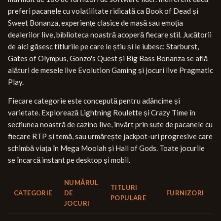
preferi pacanele cu volatilitate ridicată ca Book of Dead și
Sweet Bonanza, experiențe clasice de masă sau emoția
dealerilor live, biblioteca noastră acoperă fiecare stil. Jucătorii
de aici găsesc titlurile pe care le știu și le iubesc: Starburst,
Gates of Olympus, Gonzo's Quest și Big Bass Bonanza se află
alături de mesele live Evolution Gaming și jocuri live Pragmatic
Play.
Fiecare categorie este concepută pentru adâncime și
varietate. Explorează Lightning Roulette și Crazy Time în
secțiunea noastră de cazino live, învârt prin sute de pacanele cu
fiecare RTP și temă, sau urmărește jackpot-uri progresive care
schimbă viața în Mega Moolah și Hall of Gods. Toate jocurile
se încarcă instant pe desktop și mobil.
NUMĂRUL
TITLURI
CATEGORIE
DE
FURNIZORI
POPULARE
JOCURI