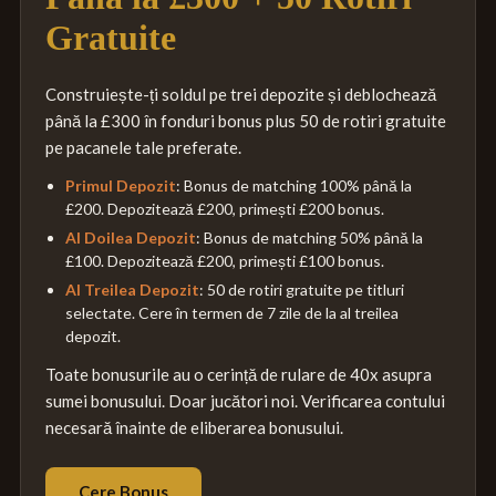
Gratuite
Construiește-ți soldul pe trei depozite și deblochează
până la £300 în fonduri bonus plus 50 de rotiri gratuite
pe pacanele tale preferate.
Primul Depozit
: Bonus de matching 100% până la
£200. Depozitează £200, primești £200 bonus.
Al Doilea Depozit
: Bonus de matching 50% până la
£100. Depozitează £200, primești £100 bonus.
Al Treilea Depozit
: 50 de rotiri gratuite pe titluri
selectate. Cere în termen de 7 zile de la al treilea
depozit.
Toate bonusurile au o cerință de rulare de 40x asupra
sumei bonusului. Doar jucători noi. Verificarea contului
necesară înainte de eliberarea bonusului.
Cere Bonus