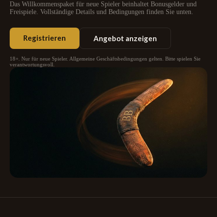
Das Willkommenspaket für neue Spieler beinhaltet Bonusgelder und
Freispiele. Vollständige Details und Bedingungen finden Sie unten.
Registrieren
Angebot anzeigen
18+. Nur für neue Spieler. Allgemeine Geschäftsbedingungen gelten. Bitte spielen Sie
verantwortungsvoll.