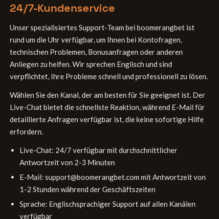
24/7-Kundenservice
Unser spezialisiertes Support-Team bei boomerangbet ist
rund um die Uhr verfügbar, um Ihnen bei Kontofragen,
technischen Problemen, Bonusanfragen oder anderen
Anliegen zu helfen. Wir sprechen Englisch und sind
verpflichtet, Ihre Probleme schnell und professionell zu lösen.
Wählen Sie den Kanal, der am besten für Sie geeignet ist. Der
Live-Chat bietet die schnellste Reaktion, während E-Mail für
detaillierte Anfragen verfügbar ist, die keine sofortige Hilfe
erfordern.
Live-Chat: 24/7 verfügbar mit durchschnittlicher
Antwortzeit von 2-3 Minuten
E-Mail:
support@boomerangbet.com
mit Antwortzeit von
1-2 Stunden während der Geschäftszeiten
Sprache: Englischsprachiger Support auf allen Kanälen
verfügbar