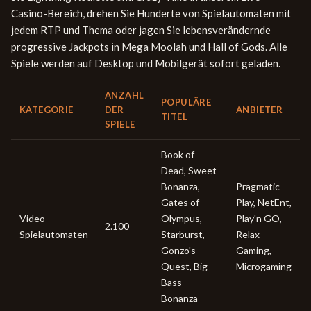
Casino-Bereich, drehen Sie Hunderte von Spielautomaten mit
jedem RTP und Thema oder jagen Sie lebensverändernde
progressive Jackpots in Mega Moolah und Hall of Gods. Alle
Spiele werden auf Desktop und Mobilgerät sofort geladen.
ANZAHL
POPULÄRE
KATEGORIE
DER
ANBIETER
TITEL
SPIELE
Book of
Dead, Sweet
Bonanza,
Pragmatic
Gates of
Play, NetEnt,
Video-
Olympus,
Play'n GO,
2.100
Spielautomaten
Starburst,
Relax
Gonzo's
Gaming,
Quest, Big
Microgaming
Bass
Bonanza