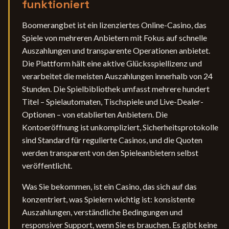
funktioniert
Boomerangbet ist ein lizenziertes Online-Casino, das
Spiele von mehreren Anbietern mit Fokus auf schnelle
Auszahlungen und transparente Operationen anbietet.
Die Plattform hält eine aktive Glücksspiellizenz und
verarbeitet die meisten Auszahlungen innerhalb von 24
Stunden. Die Spielbibliothek umfasst mehrere hundert
Titel – Spielautomaten, Tischspiele und Live-Dealer-
Optionen – von etablierten Anbietern. Die
Kontoeröffnung ist unkompliziert, Sicherheitsprotokolle
sind Standard für regulierte Casinos, und die Quoten
werden transparent von den Spieleanbietern selbst
veröffentlicht.
Was Sie bekommen, ist ein Casino, das sich auf das
konzentriert, was Spielern wichtig ist: konsistente
Auszahlungen, verständliche Bedingungen und
responsiver Support, wenn Sie es brauchen. Es gibt keine